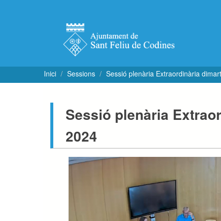
Inici
Sessions
Sessió plenària Extraordinària dimar
Sessió plenària Extraor
2024