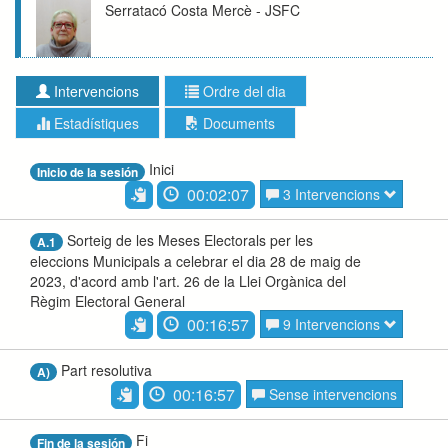
Serratacó Costa Mercè - JSFC
Intervencions
Ordre del dia
Estadístiques
Documents
Inici
Inicio de la sesión
00:02:07
3 Intervencions
Sorteig de les Meses Electorals per les
A.1
eleccions Municipals a celebrar el dia 28 de maig de
2023, d'acord amb l'art. 26 de la Llei Orgànica del
Règim Electoral General
00:16:57
9 Intervencions
Part resolutiva
A)
00:16:57
Sense intervencions
Fi
Fin de la sesión